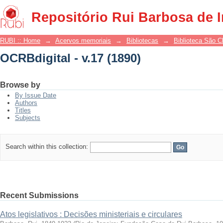
OCRBdigital - v.17 (1890)
Repositório Rui Barbosa de 
RUBI :: Home
→
Acervos memoriais
→
Bibliotecas
→
Biblioteca São 
OCRBdigital - v.17 (1890)
Browse by
By Issue Date
Authors
Titles
Subjects
Search within this collection:
Recent Submissions
Atos legislativos : Decisões ministeriais e circulares