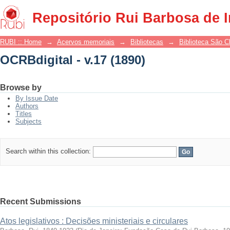
OCRBdigital - v.17 (1890)
Repositório Rui Barbosa de 
RUBI :: Home
→
Acervos memoriais
→
Bibliotecas
→
Biblioteca São 
OCRBdigital - v.17 (1890)
Browse by
By Issue Date
Authors
Titles
Subjects
Search within this collection:
Recent Submissions
Atos legislativos : Decisões ministeriais e circulares