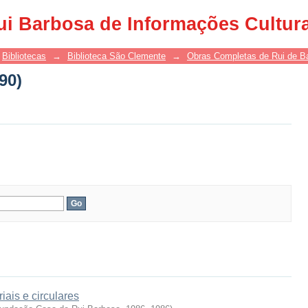
90)
ui Barbosa de Informações Cultur
Bibliotecas
→
Biblioteca São Clemente
→
Obras Completas de Rui de B
90)
iais e circulares