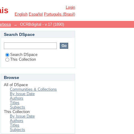
Login
ais
English
Español
Português (Brasil)
arbosa
→
OCRBdigital - v.17 (1890)
Search DSpace
Search DSpace
This Collection
Browse
All of DSpace
Communities & Collections
By Issue Date
Authors
Titles
Subjects
This Collection
By Issue Date
Authors
Titles
Subjects