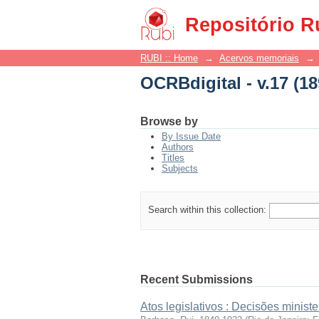
OCRBdigital - v.17 (18
Repositório R
RUBI :: Home
→
Acervos memoriais
→
OCRBdigital - v.17 (18
Browse by
By Issue Date
Authors
Titles
Subjects
Search within this collection:
Recent Submissions
Atos legislativos : Decisões minister