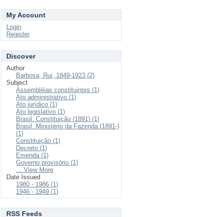
My Account
Login
Register
Discover
Author
Barbosa, Rui, 1849-1923 (2)
Subject
Assembléias constituintes (1)
Ato administrativo (1)
Ato jurídico (1)
Ato legislativo (1)
Brasil. Constituição (1891) (1)
Brasil. Ministério da Fazenda (1891-)
(1)
Constituição (1)
Decreto (1)
Emenda (1)
Governo provisório (1)
... View More
Date Issued
1980 - 1986 (1)
1946 - 1949 (1)
RSS Feeds