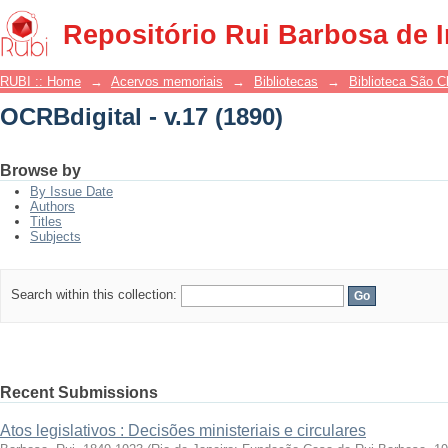
OCRBdigital - v.17 (1890)
Repositório Rui Barbosa de 
RUBI :: Home
→
Acervos memoriais
→
Bibliotecas
→
Biblioteca São 
OCRBdigital - v.17 (1890)
Browse by
By Issue Date
Authors
Titles
Subjects
Search within this collection:
Recent Submissions
Atos legislativos : Decisões ministeriais e circulares