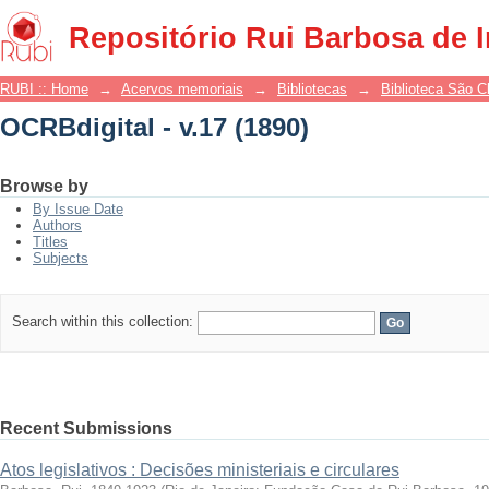
OCRBdigital - v.17 (1890)
Repositório Rui Barbosa de 
RUBI :: Home
→
Acervos memoriais
→
Bibliotecas
→
Biblioteca São 
OCRBdigital - v.17 (1890)
Browse by
By Issue Date
Authors
Titles
Subjects
Search within this collection:
Recent Submissions
Atos legislativos : Decisões ministeriais e circulares