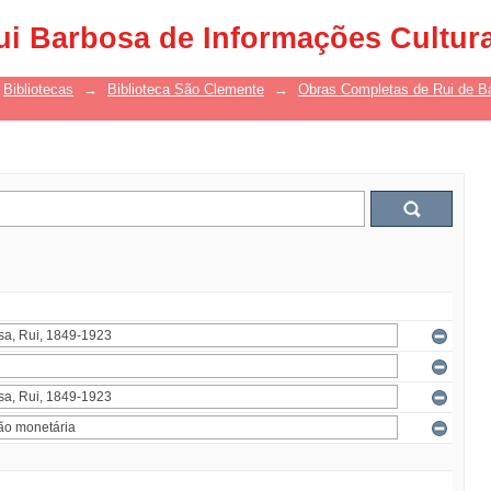
ui Barbosa de Informações Cultur
Bibliotecas
→
Biblioteca São Clemente
→
Obras Completas de Rui de B