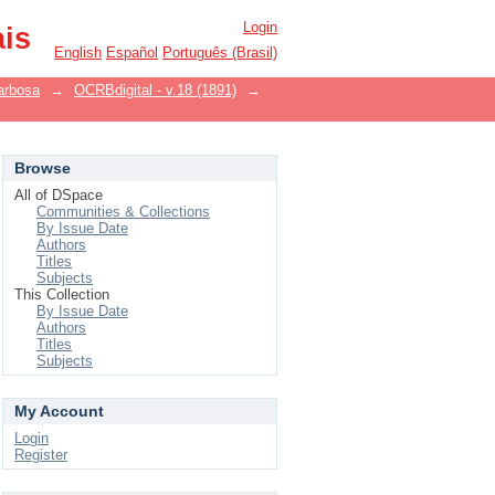
Login
ais
English
Español
Português (Brasil)
arbosa
→
OCRBdigital - v.18 (1891)
→
Browse
All of DSpace
Communities & Collections
By Issue Date
Authors
Titles
Subjects
This Collection
By Issue Date
Authors
Titles
Subjects
My Account
Login
Register