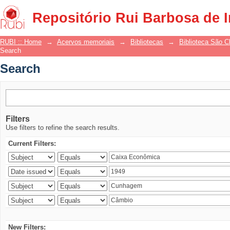
Search
Repositório Rui Barbosa de 
RUBI :: Home
→
Acervos memoriais
→
Bibliotecas
→
Biblioteca São 
Search
Search
Filters
Use filters to refine the search results.
Current Filters:
New Filters: