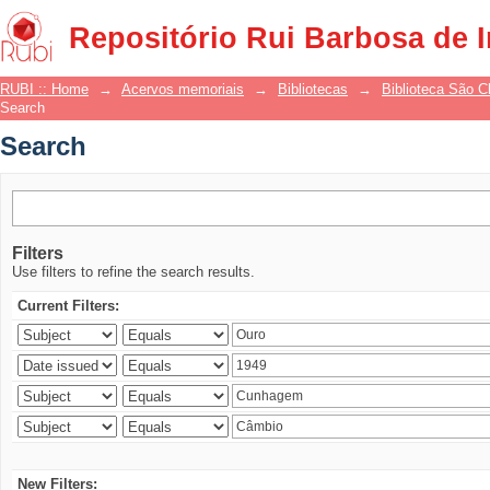
Search
Repositório Rui Barbosa de 
RUBI :: Home
→
Acervos memoriais
→
Bibliotecas
→
Biblioteca São 
Search
Search
Filters
Use filters to refine the search results.
Current Filters:
New Filters: