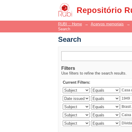
Search
Repositório R
RUBI :: Home
→
Acervos memoriais
→
Search
Search
Filters
Use filters to refine the search results.
Current Filters: