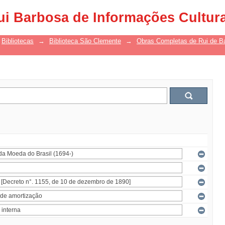
ui Barbosa de Informações Cultur
Bibliotecas
→
Biblioteca São Clemente
→
Obras Completas de Rui de B