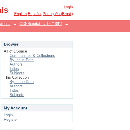
Login
ais
English
Español
Português (Brasil)
arbosa
→
OCRBdigital - v.18 (1891)
→
Browse
All of DSpace
Communities & Collections
By Issue Date
Authors
Titles
Subjects
This Collection
By Issue Date
Authors
Titles
Subjects
My Account
Login
Register