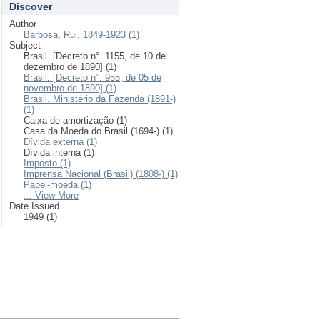
Discover
Author
Barbosa, Rui, 1849-1923 (1)
Subject
Brasil. [Decreto n°. 1155, de 10 de
dezembro de 1890] (1)
Brasil. [Decreto n°. 955, de 05 de
novembro de 1890] (1)
Brasil. Ministério da Fazenda (1891-)
(1)
Caixa de amortização (1)
Casa da Moeda do Brasil (1694-) (1)
Dívida externa (1)
Dívida interna (1)
Imposto (1)
Imprensa Nacional (Brasil) (1808-) (1)
Papel-moeda (1)
... View More
Date Issued
1949 (1)