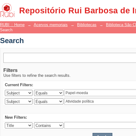
Search
Repositório Rui Barbosa de 
RUBI :: Home
→
Acervos memoriais
→
Bibliotecas
→
Biblioteca São 
Search
Search
Filters
Use filters to refine the search results.
Current Filters:
New Filters: