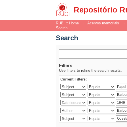
Search
Repositório R
RUBI :: Home
→
Acervos memoriais
→
Search
Search
Filters
Use filters to refine the search results.
Current Filters: