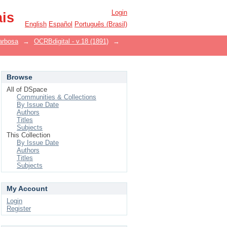
Login
ais
English
Español
Português (Brasil)
arbosa
→
OCRBdigital - v.18 (1891)
→
Browse
All of DSpace
Communities & Collections
By Issue Date
Authors
Titles
Subjects
This Collection
By Issue Date
Authors
Titles
Subjects
My Account
Login
Register