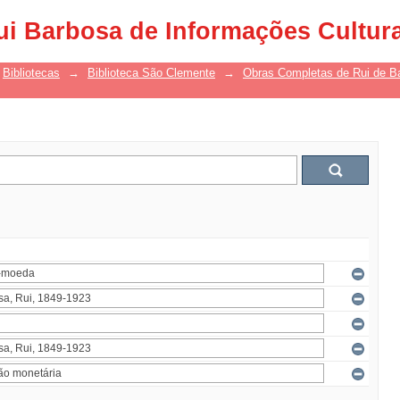
ui Barbosa de Informações Cultur
Bibliotecas
→
Biblioteca São Clemente
→
Obras Completas de Rui de B