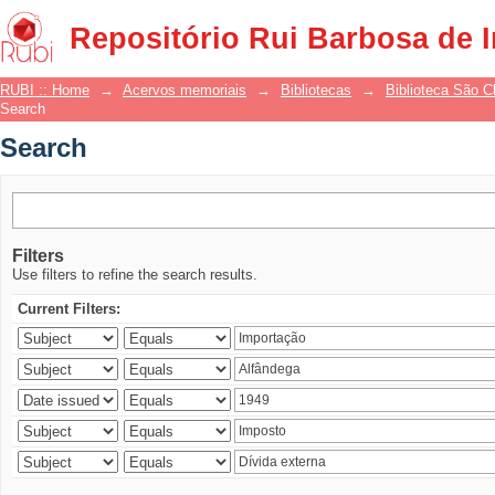
Search
Repositório Rui Barbosa de 
RUBI :: Home
→
Acervos memoriais
→
Bibliotecas
→
Biblioteca São 
Search
Search
Filters
Use filters to refine the search results.
Current Filters: