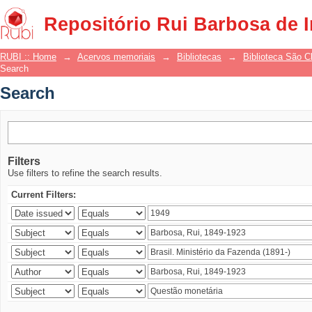
Search
Repositório Rui Barbosa de 
RUBI :: Home
→
Acervos memoriais
→
Bibliotecas
→
Biblioteca São 
Search
Search
Filters
Use filters to refine the search results.
Current Filters: