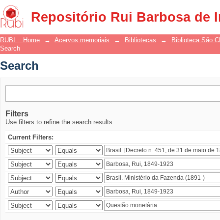
Search
Repositório Rui Barbosa de 
RUBI :: Home
→
Acervos memoriais
→
Bibliotecas
→
Biblioteca São 
Search
Search
Filters
Use filters to refine the search results.
Current Filters: