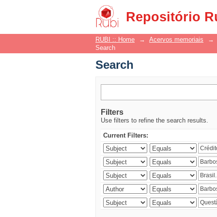
Search
Repositório R
RUBI :: Home
→
Acervos memoriais
→
Search
Search
Filters
Use filters to refine the search results.
Current Filters: