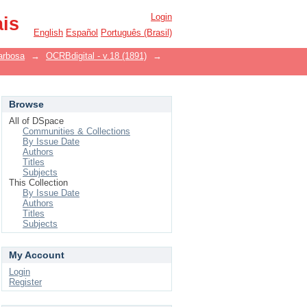
Login
ais
English
Español
Português (Brasil)
arbosa
→
OCRBdigital - v.18 (1891)
→
Browse
All of DSpace
Communities & Collections
By Issue Date
Authors
Titles
Subjects
This Collection
By Issue Date
Authors
Titles
Subjects
My Account
Login
Register