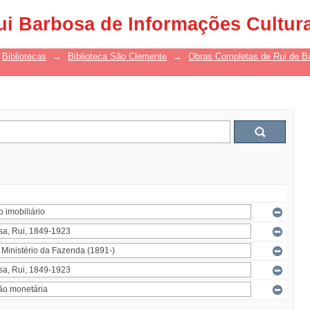
ui Barbosa de Informações Cultur
Bibliotecas
→
Biblioteca São Clemente
→
Obras Completas de Rui de B