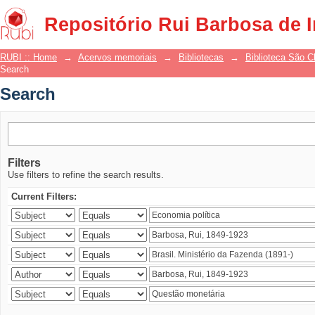
Search
Repositório Rui Barbosa de 
RUBI :: Home
→
Acervos memoriais
→
Bibliotecas
→
Biblioteca São 
Search
Search
Filters
Use filters to refine the search results.
Current Filters: