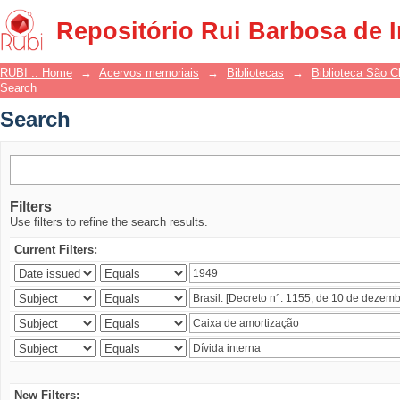
Search
Repositório Rui Barbosa de 
RUBI :: Home
→
Acervos memoriais
→
Bibliotecas
→
Biblioteca São 
Search
Search
Filters
Use filters to refine the search results.
Current Filters:
New Filters: