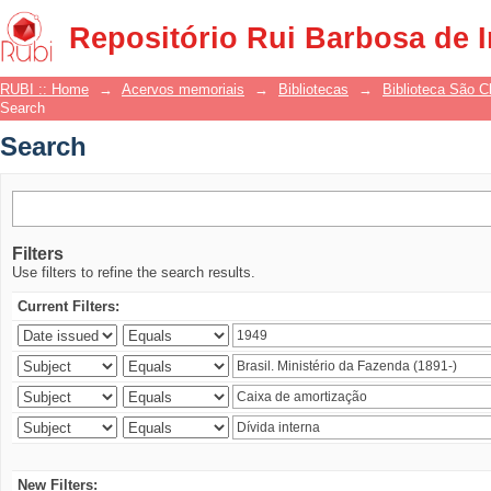
Search
Repositório Rui Barbosa de 
RUBI :: Home
→
Acervos memoriais
→
Bibliotecas
→
Biblioteca São 
Search
Search
Filters
Use filters to refine the search results.
Current Filters:
New Filters: