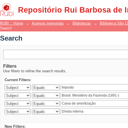
Search
Repositório Rui Barbosa de 
RUBI :: Home
→
Acervos memoriais
→
Bibliotecas
→
Biblioteca São 
Search
Search
Filters
Use filters to refine the search results.
Current Filters:
New Filters: