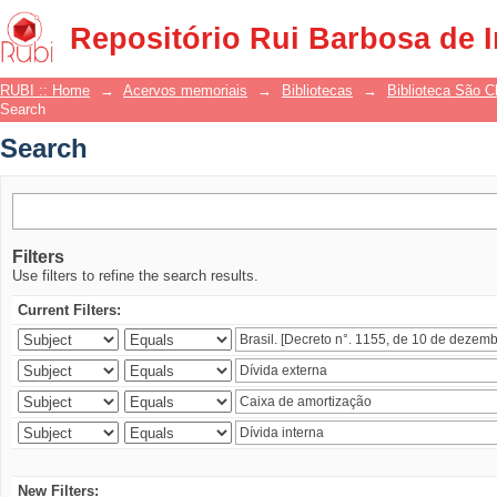
Search
Repositório Rui Barbosa de 
RUBI :: Home
→
Acervos memoriais
→
Bibliotecas
→
Biblioteca São 
Search
Search
Filters
Use filters to refine the search results.
Current Filters:
New Filters: