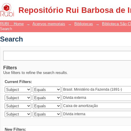
Search
Repositório Rui Barbosa de 
RUBI :: Home
→
Acervos memoriais
→
Bibliotecas
→
Biblioteca São 
Search
Search
Filters
Use filters to refine the search results.
Current Filters:
New Filters: