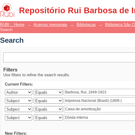
Search
Repositório Rui Barbosa de 
RUBI :: Home
→
Acervos memoriais
→
Bibliotecas
→
Biblioteca São 
Search
Search
Filters
Use filters to refine the search results.
Current Filters:
New Filters: