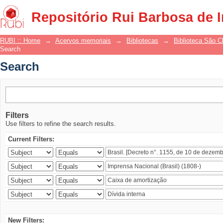
Search
Repositório Rui Barbosa de 
RUBI :: Home
→
Acervos memoriais
→
Bibliotecas
→
Biblioteca São 
Search
Search
Filters
Use filters to refine the search results.
Current Filters:
New Filters: