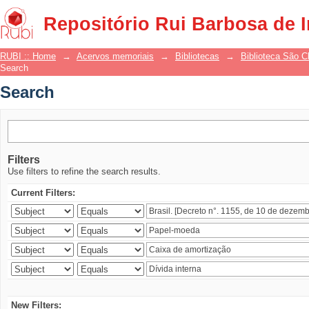
Search
Repositório Rui Barbosa de 
RUBI :: Home
→
Acervos memoriais
→
Bibliotecas
→
Biblioteca São 
Search
Search
Filters
Use filters to refine the search results.
Current Filters:
New Filters: