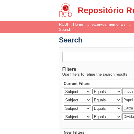
Search
Repositório R
RUBI :: Home
→
Acervos memoriais
→
Search
Search
Filters
Use filters to refine the search results.
Current Filters:
New Filters: