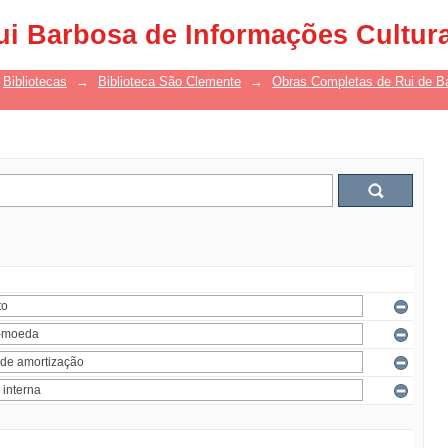
ui Barbosa de Informações Cultur
Bibliotecas
→
Biblioteca São Clemente
→
Obras Completas de Rui de B