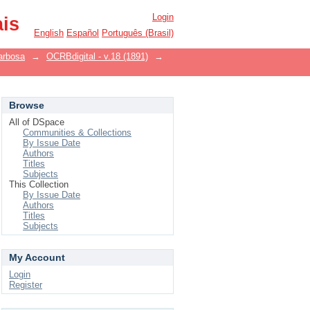
Login
ais
English
Español
Português (Brasil)
arbosa
→
OCRBdigital - v.18 (1891)
→
Browse
All of DSpace
Communities & Collections
By Issue Date
Authors
Titles
Subjects
This Collection
By Issue Date
Authors
Titles
Subjects
My Account
Login
Register