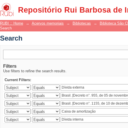
Search
Repositório Rui Barbosa de 
RUBI :: Home
→
Acervos memoriais
→
Bibliotecas
→
Biblioteca São 
Search
Search
Filters
Use filters to refine the search results.
Current Filters: