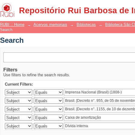
Search
Repositório Rui Barbosa de 
RUBI :: Home
→
Acervos memoriais
→
Bibliotecas
→
Biblioteca São 
Search
Search
Filters
Use filters to refine the search results.
Current Filters: