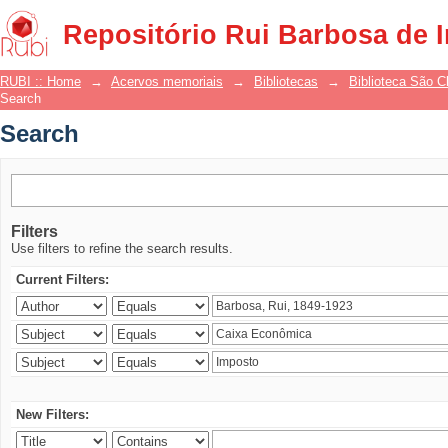
Search
Repositório Rui Barbosa de 
RUBI :: Home
→
Acervos memoriais
→
Bibliotecas
→
Biblioteca São 
Search
Search
Filters
Use filters to refine the search results.
Current Filters:
New Filters: