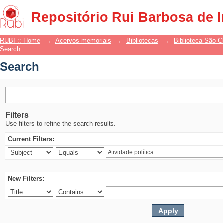
Search
Repositório Rui Barbosa de 
RUBI :: Home
→
Acervos memoriais
→
Bibliotecas
→
Biblioteca São 
Search
Search
Filters
Use filters to refine the search results.
Current Filters:
New Filters: