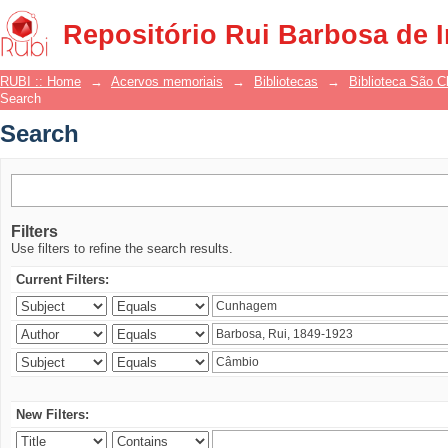
Search
Repositório Rui Barbosa de 
RUBI :: Home
→
Acervos memoriais
→
Bibliotecas
→
Biblioteca São 
Search
Search
Filters
Use filters to refine the search results.
Current Filters:
New Filters: