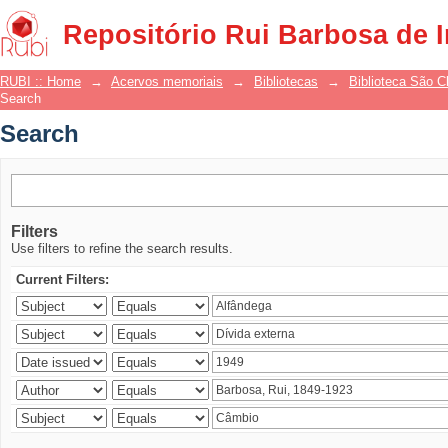
Search
Repositório Rui Barbosa de 
RUBI :: Home
→
Acervos memoriais
→
Bibliotecas
→
Biblioteca São 
Search
Search
Filters
Use filters to refine the search results.
Current Filters: