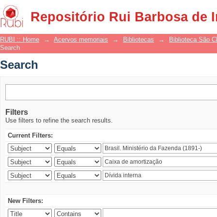
Search
Repositório Rui Barbosa de 
RUBI :: Home
→
Acervos memoriais
→
Bibliotecas
→
Biblioteca São 
Search
Search
Filters
Use filters to refine the search results.
Current Filters:
New Filters: