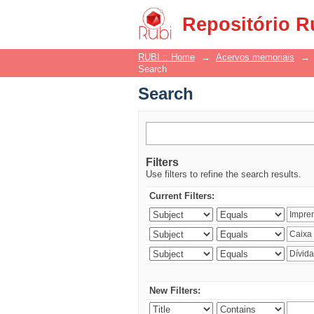
Search
Repositório R
RUBI :: Home
→
Acervos memoriais
→
Search
Search
Filters
Use filters to refine the search results.
Current Filters:
New Filters: