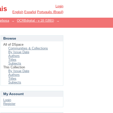
Login
ais
English
Español
Português (Brasil)
arbosa
→
OCRBdigital - v.18 (1891)
→
Browse
All of DSpace
Communities & Collections
By Issue Date
Authors
Titles
Subjects
This Collection
By Issue Date
Authors
Titles
Subjects
My Account
Login
Register