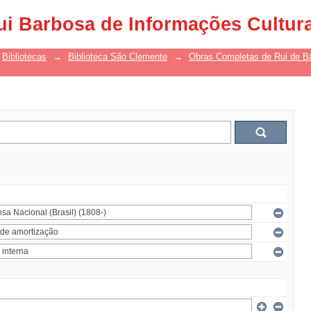
ui Barbosa de Informações Cultur
Bibliotecas
→
Biblioteca São Clemente
→
Obras Completas de Rui de B