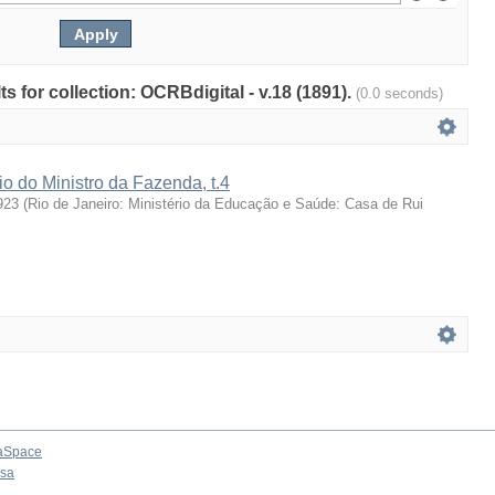
ts for collection: OCRBdigital - v.18 (1891).
(0.0 seconds)
io do Ministro da Fazenda, t.4
923
(
Rio de Janeiro: Ministério da Educação e Saúde: Casa de Rui
aSpace
osa