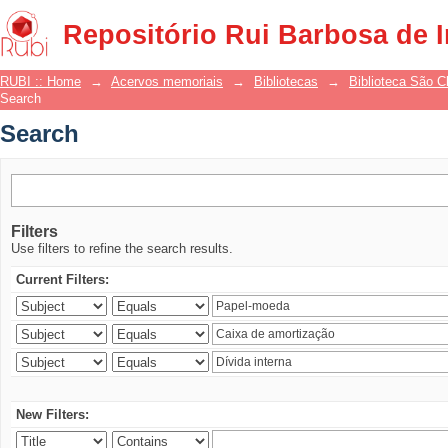
Search
Repositório Rui Barbosa de 
RUBI :: Home
→
Acervos memoriais
→
Bibliotecas
→
Biblioteca São 
Search
Search
Filters
Use filters to refine the search results.
Current Filters:
New Filters: