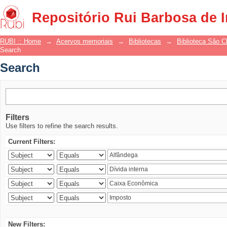
Search
Repositório Rui Barbosa de 
RUBI :: Home
→
Acervos memoriais
→
Bibliotecas
→
Biblioteca São 
Search
Search
Filters
Use filters to refine the search results.
Current Filters:
New Filters: