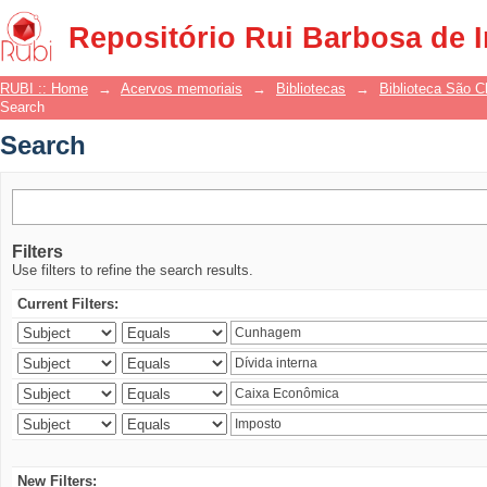
Search
Repositório Rui Barbosa de 
RUBI :: Home
→
Acervos memoriais
→
Bibliotecas
→
Biblioteca São 
Search
Search
Filters
Use filters to refine the search results.
Current Filters:
New Filters: