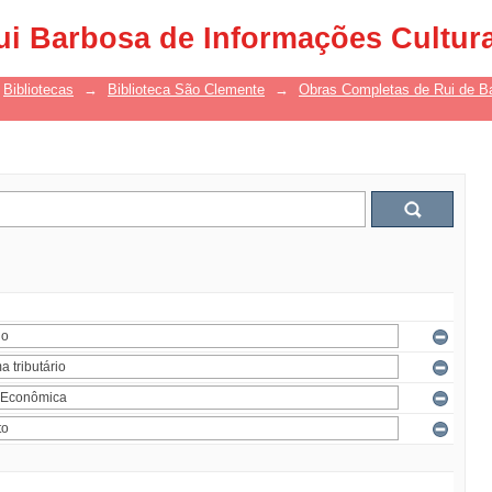
ui Barbosa de Informações Cultur
Bibliotecas
→
Biblioteca São Clemente
→
Obras Completas de Rui de B