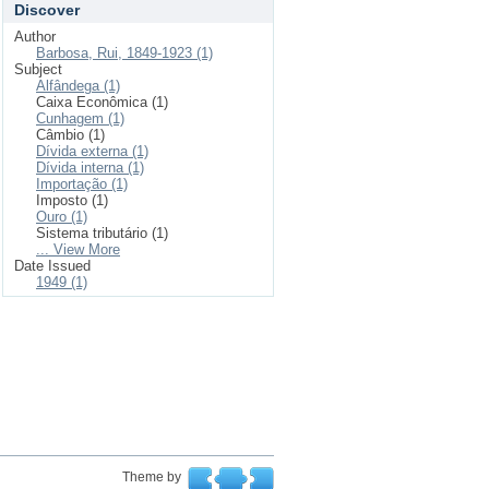
Discover
Author
Barbosa, Rui, 1849-1923 (1)
Subject
Alfândega (1)
Caixa Econômica (1)
Cunhagem (1)
Câmbio (1)
Dívida externa (1)
Dívida interna (1)
Importação (1)
Imposto (1)
Ouro (1)
Sistema tributário (1)
... View More
Date Issued
1949 (1)
Theme by