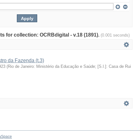
ts for collection: OCRBdigital - v.18 (1891).
(0.001 seconds)
stro da Fazenda (t.3)
923
(
Rio de Janeiro: Ministério da Educação e Saúde; [S.l.]: Casa de Rui
aSpace