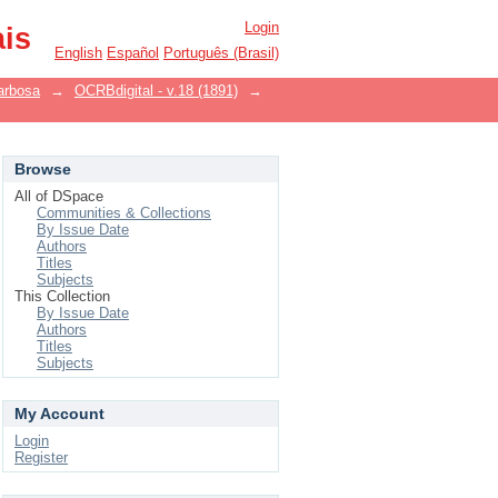
Login
ais
English
Español
Português (Brasil)
arbosa
→
OCRBdigital - v.18 (1891)
→
Browse
All of DSpace
Communities & Collections
By Issue Date
Authors
Titles
Subjects
This Collection
By Issue Date
Authors
Titles
Subjects
My Account
Login
Register