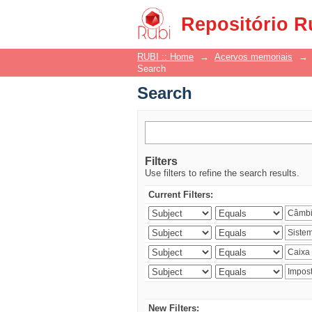
Search
Repositório R
RUBI :: Home
→
Acervos memoriais
→
Search
Search
Filters
Use filters to refine the search results.
Current Filters:
New Filters: