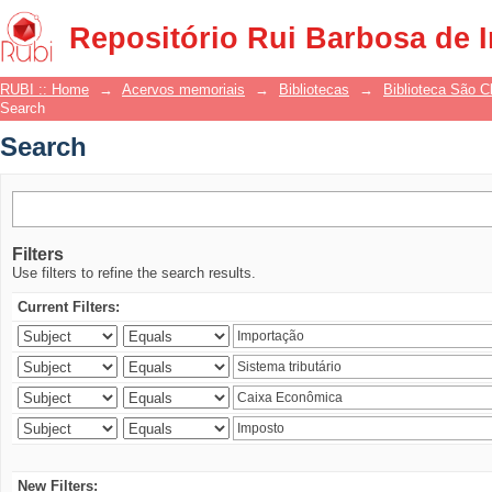
Search
Repositório Rui Barbosa de 
RUBI :: Home
→
Acervos memoriais
→
Bibliotecas
→
Biblioteca São 
Search
Search
Filters
Use filters to refine the search results.
Current Filters:
New Filters: