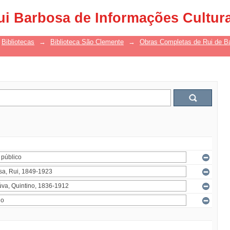
ui Barbosa de Informações Cultur
Bibliotecas
→
Biblioteca São Clemente
→
Obras Completas de Rui de B