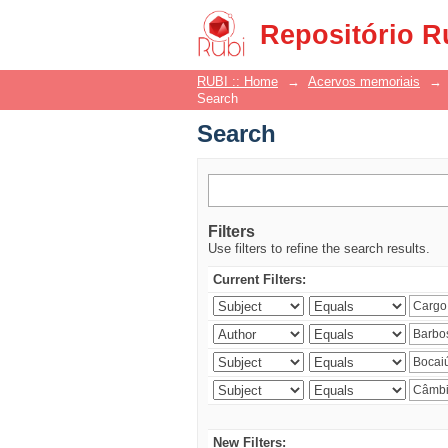
Search
Repositório R
RUBI :: Home
→
Acervos memoriais
→
Search
Search
Filters
Use filters to refine the search results.
Current Filters:
New Filters: