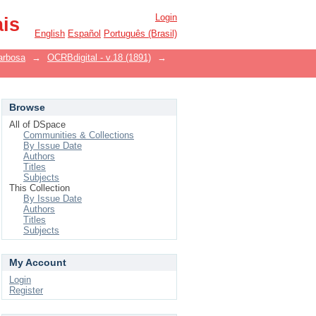
Login
ais
English
Español
Português (Brasil)
arbosa
→
OCRBdigital - v.18 (1891)
→
Browse
All of DSpace
Communities & Collections
By Issue Date
Authors
Titles
Subjects
This Collection
By Issue Date
Authors
Titles
Subjects
My Account
Login
Register