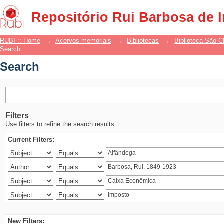
Search
Repositório Rui Barbosa de 
RUBI :: Home
→
Acervos memoriais
→
Bibliotecas
→
Biblioteca São 
Search
Search
Filters
Use filters to refine the search results.
Current Filters:
New Filters: