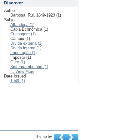
Discover
Author
Barbosa, Rui, 1849-1923 (1)
Subject
Alfândega (1)
Caixa Econômica (1)
Cunhagem (1)
Câmbio (1)
Dívida externa (1)
Dívida interna (1)
Importação (1)
Imposto (1)
Ouro (1)
Sistema tributário (1)
... View More
Date Issued
1949 (1)
Theme by