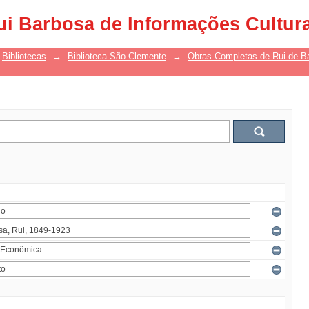
ui Barbosa de Informações Cultur
Bibliotecas
→
Biblioteca São Clemente
→
Obras Completas de Rui de B