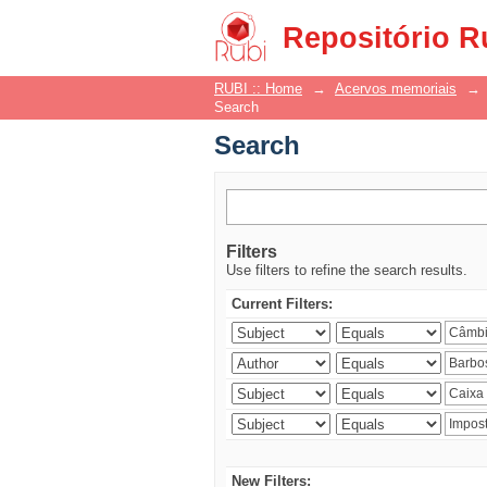
Search
Repositório R
RUBI :: Home
→
Acervos memoriais
→
Search
Search
Filters
Use filters to refine the search results.
Current Filters:
New Filters: