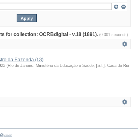
ts for collection: OCRBdigital - v.18 (1891).
(0.001 seconds)
stro da Fazenda (t.3)
923
(
Rio de Janeiro: Ministério da Educação e Saúde; [S.l.]: Casa de Rui
aSpace