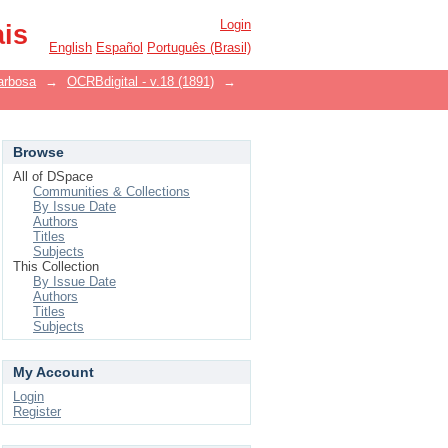
Login
ais
English
Español
Português (Brasil)
arbosa
→
OCRBdigital - v.18 (1891)
→
Browse
All of DSpace
Communities & Collections
By Issue Date
Authors
Titles
Subjects
This Collection
By Issue Date
Authors
Titles
Subjects
My Account
Login
Register