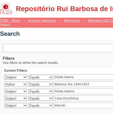
Search
Repositório Rui Barbosa de 
RUBI :: Home
→
Acervos memoriais
→
Bibliotecas
→
Biblioteca São 
Search
Search
Filters
Use filters to refine the search results.
Current Filters: