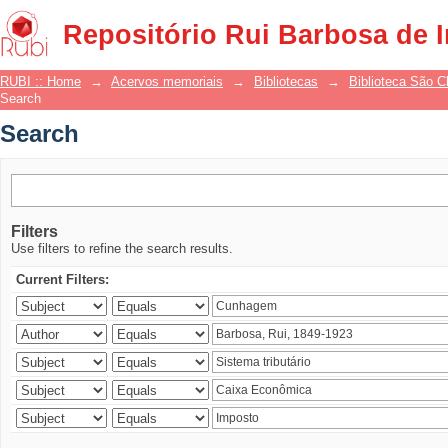
Search
Repositório Rui Barbosa de 
RUBI :: Home
→
Acervos memoriais
→
Bibliotecas
→
Biblioteca São 
Search
Search
Filters
Use filters to refine the search results.
Current Filters: