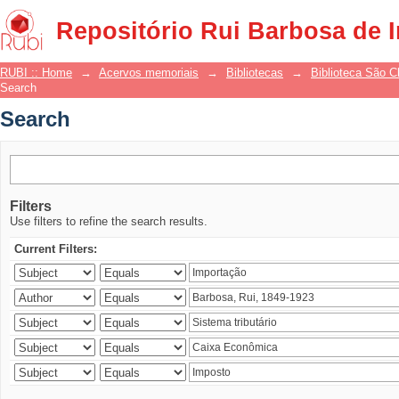
Search
Repositório Rui Barbosa de 
RUBI :: Home
→
Acervos memoriais
→
Bibliotecas
→
Biblioteca São 
Search
Search
Filters
Use filters to refine the search results.
Current Filters: