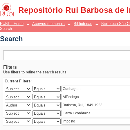
Search
Repositório Rui Barbosa de 
RUBI :: Home
→
Acervos memoriais
→
Bibliotecas
→
Biblioteca São 
Search
Search
Filters
Use filters to refine the search results.
Current Filters: