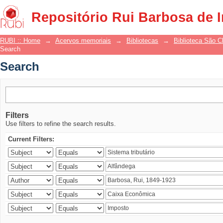
Search
Repositório Rui Barbosa de 
RUBI :: Home
→
Acervos memoriais
→
Bibliotecas
→
Biblioteca São 
Search
Search
Filters
Use filters to refine the search results.
Current Filters: