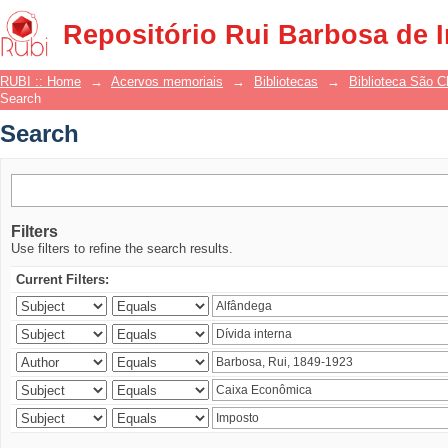
Search
Repositório Rui Barbosa de 
RUBI :: Home
→
Acervos memoriais
→
Bibliotecas
→
Biblioteca São 
Search
Search
Filters
Use filters to refine the search results.
Current Filters: