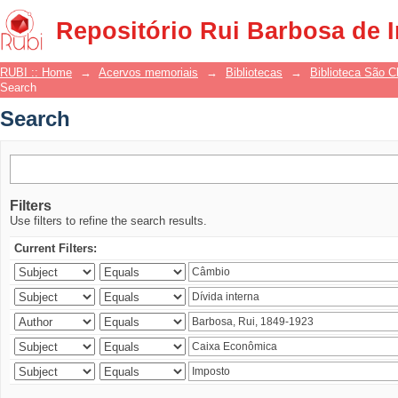
Search
Repositório Rui Barbosa de 
RUBI :: Home
→
Acervos memoriais
→
Bibliotecas
→
Biblioteca São 
Search
Search
Filters
Use filters to refine the search results.
Current Filters: