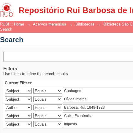
Search
Repositório Rui Barbosa de 
RUBI :: Home
→
Acervos memoriais
→
Bibliotecas
→
Biblioteca São 
Search
Search
Filters
Use filters to refine the search results.
Current Filters: