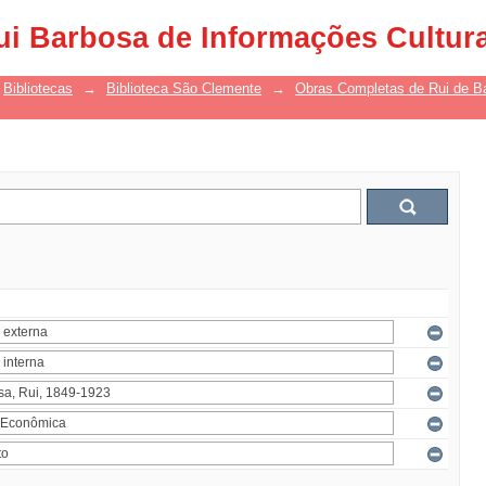
ui Barbosa de Informações Cultur
Bibliotecas
→
Biblioteca São Clemente
→
Obras Completas de Rui de B