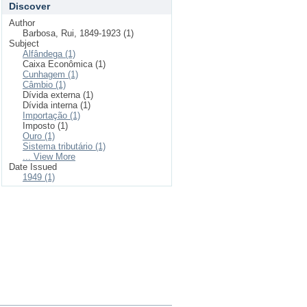
Discover
Author
Barbosa, Rui, 1849-1923 (1)
Subject
Alfândega (1)
Caixa Econômica (1)
Cunhagem (1)
Câmbio (1)
Dívida externa (1)
Dívida interna (1)
Importação (1)
Imposto (1)
Ouro (1)
Sistema tributário (1)
... View More
Date Issued
1949 (1)