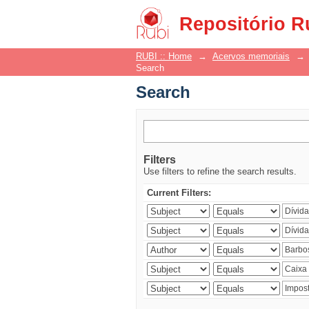
Search
Repositório R
RUBI :: Home
→
Acervos memoriais
→
Search
Search
Filters
Use filters to refine the search results.
Current Filters: