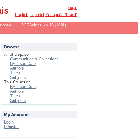
Login
ais
English
Español
Português (Brasil)
arbosa
→
OCRBdigital - v.18 (1891)
→
Browse
All of DSpace
Communities & Collections
By Issue Date
Authors
Titles
Subjects
This Collection
By Issue Date
Authors
Titles
Subjects
My Account
Login
Register